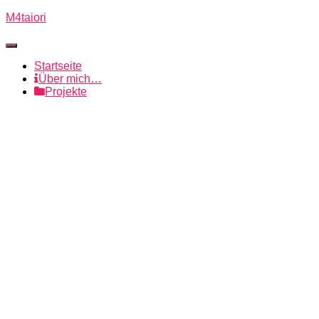
M4taiori
Navigation
umschalten
Startseite
Über mich…
Projekte